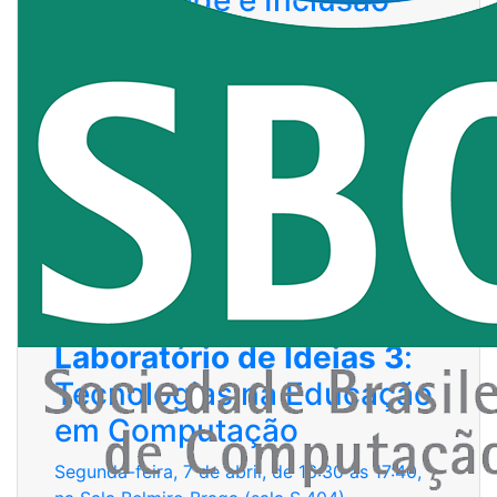
Diversidade e Inclusão
Segunda-feira, 31 de março, de 14:00 às
15:10, no Google Meet (online)
Laboratório de Ideias 2
:
Tecnologias na Educação
em Computação
Segunda-feira, 31 de março, de 15:20 às
16:30, no Google Meet (online)
Laboratório de Ideias 3
:
Tecnologias na Educação
em Computação
Segunda-feira, 7 de abril, de 16:30 às 17:40,