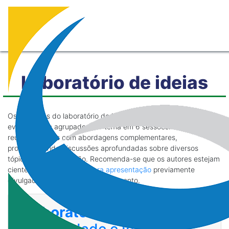
Laboratório de ideias
Os trabalhos do laboratório de ideias selecionados para o
evento foram agrupados por tema em 6 sessões. Cada sessão
reúne trabalhos com abordagens complementares,
proporcionando discussões aprofundadas sobre diversos
tópicos da computação. Recomenda-se que os autores estejam
cientes das
orientações para apresentação
previamente
divulgadas pela organização do evento.
Laboratorio de Ideias 1
: