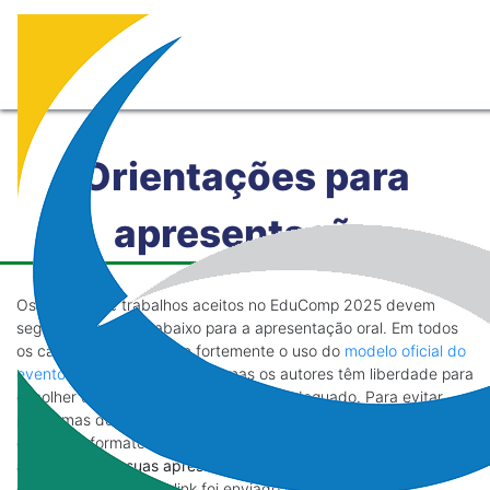
Orientações para
apresentação
Os autores de trabalhos aceitos no EduComp 2025 devem
seguir as diretrizes abaixo para a apresentação oral. Em todos
os casos, recomenda-se fortemente o uso do
modelo oficial do
evento
para a apresentação, mas os autores têm liberdade para
escolher outros modelos, se julgarem adequado. Para evitar
problemas de formatação, sugere-se que a apresentação final
esteja em formato PDF. Os autores devem
copiar, até 4 de
abril, o PDF de suas apresentações para a pasta comparilhada
do Google Drive
, cujo link foi enviado por e-mail.