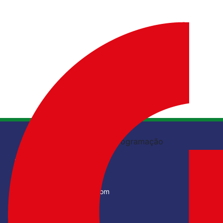
Inscrições
Programação
/educompbr
@educompbr
@giecsbc
educomp2025@gmail.com