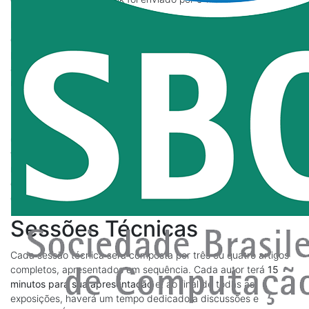
Para as apresentações presenciais, o evento fornecerá projetor
e computador e, para garantir a pontualidade, não será
permitido o uso de computadores pessoais (notebooks) nessas
apresentações. Os apresentadores devem estar na sala pelo
menos 10 minutos antes do início da sessão.
Laboratório de Ideias
Cada sessão do Laboratório de Ideias será composta por três
trabalhos, apresentados em sequência. Cada autor terá
10
minutos para sua apresentação
. Após a apresentação de todos
os trabalhos, o restante da sessão será dedicado a discussão
com os presentes.
Sessões Técnicas
Cada sessão técnica será composta por três ou quatro artigos
completos, apresentados em sequência. Cada autor terá
15
minutos para sua apresentação
e, ao final de todas as
exposições, haverá um tempo dedicado a discussões e