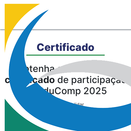
Certificado
Obtenha ou valide seu
certificado
de participação
no EduComp 2025
Obter
Validar