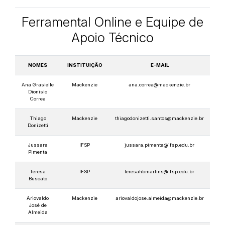
Ferramental Online e Equipe de
Apoio Técnico
NOMES
INSTITUIÇÃO
E-MAIL
Ana Grasielle
Mackenzie
ana.correa@mackenzie.br
Dionisio
Correa
Thiago
Mackenzie
thiagodonizetti.santos@mackenzie.br
Donizetti
Jussara
IFSP
jussara.pimenta@ifsp.edu.br
Pimenta
Teresa
IFSP
teresahbmartins@ifsp.edu.br
Buscato
Ariovaldo
Mackenzie
ariovaldojose.almeida@mackenzie.br
José de
Almeida