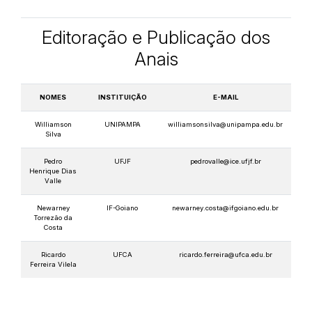
Editoração e Publicação dos
Anais
NOMES
INSTITUIÇÃO
E-MAIL
Williamson
UNIPAMPA
williamsonsilva@unipampa.edu.br
Silva
Pedro
UFJF
pedrovalle@ice.ufjf.br
Henrique Dias
Valle
Newarney
IF-Goiano
newarney.costa@ifgoiano.edu.br
Torrezão da
Costa
Ricardo
UFCA
ricardo.ferreira@ufca.edu.br
Ferreira Vilela