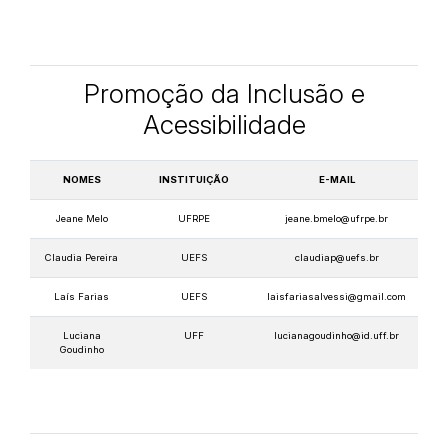
Promoção da Inclusão e
Acessibilidade
NOMES
INSTITUIÇÃO
E-MAIL
Jeane Melo
UFRPE
jeane.bmelo@ufrpe.br
Claudia Pereira
UEFS
claudiap@uefs.br
Laís Farias
UEFS
laisfariasalvessi@gmail.com
Luciana
UFF
lucianagoudinho@id.uff.br
Goudinho