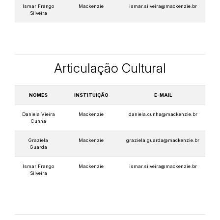
Ismar Frango
Mackenzie
ismar.silveira@mackenzie.br
Silveira
Articulação Cultural
NOMES
INSTITUIÇÃO
E-MAIL
Daniela Vieira
Mackenzie
daniela.cunha@mackenzie.br
Cunha
Graziela
Mackenzie
graziela.guarda@mackenzie.br
Guarda
Ismar Frango
Mackenzie
ismar.silveira@mackenzie.br
Silveira