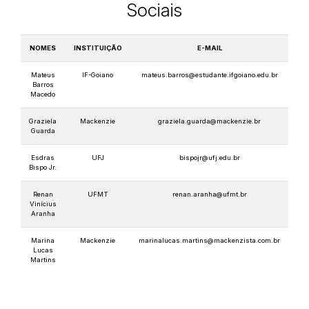
Sociais
NOMES
INSTITUIÇÃO
E-MAIL
Mateus
IF-Goiano
mateus.barros@estudante.ifgoiano.edu.br
Barros
Macedo
Graziela
Mackenzie
graziela.guarda@mackenzie.br
Guarda
Esdras
UFJ
bispojr@ufj.edu.br
Bispo Jr.
Renan
UFMT
renan.aranha@ufmt.br
Vinícius
Aranha
Marina
Mackenzie
marinalucas.martins@mackenzista.com.br
Lucas
Martins