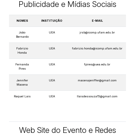
Publicidade e Mídias Sociais
NOMES
INSTITUIÇÃO
E-MAIL
João
UEA
jrsb@icomp.ufam.edu.br
Bernardo
Fabrizio
UEA
fabrizio.honda@icomp.ufam.edu.br
Honda
Fernanda
UEA
fpires@uea.edu.br
Pires
Jennifer
UEA
macenajeniffer@gmail.com
Macena
Raquel Lais
UEA
llaisdessouza15@gmail.com
Web Site do Evento e Redes