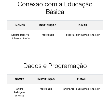
Conexão com a Educação
Básica
NOMES
INSTITUIÇÃO
E-MAIL
Débora Bezerra
Mackenzie
debora.liborio@mackenzie.br
Linhares Libório
Dados e Programação
NOMES
INSTITUIÇÃO
E-MAIL
André
Mackenzie
andre.rodrigues@mackenzie.br
Rodrigues
Oliveira