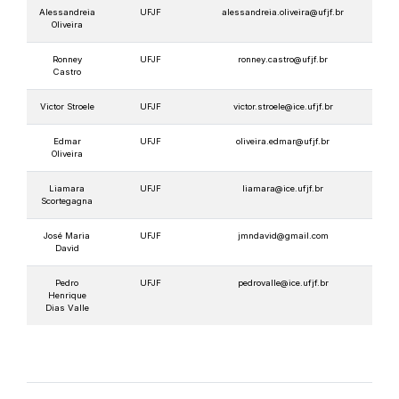
Alessandreia
UFJF
alessandreia.oliveira@ufjf.br
Oliveira
Ronney
UFJF
ronney.castro@ufjf.br
Castro
Victor Stroele
UFJF
victor.stroele@ice.ufjf.br
Edmar
UFJF
oliveira.edmar@ufjf.br
Oliveira
Liamara
UFJF
liamara@ice.ufjf.br
Scortegagna
José Maria
UFJF
jmndavid@gmail.com
David
Pedro
UFJF
pedrovalle@ice.ufjf.br
Henrique
Dias Valle