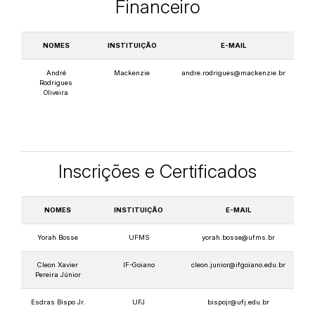
Financeiro
NOMES
INSTITUIÇÃO
E-MAIL
André
Mackenzie
andre.rodrigues@mackenzie.br
Rodrigues
Oliveira
Inscrições e Certificados
NOMES
INSTITUIÇÃO
E-MAIL
Yorah Bosse
UFMS
yorah.bosse@ufms.br
Cleon Xavier
IF-Goiano
cleon.junior@ifgoiano.edu.br
Pereira Júnior
Esdras Bispo Jr.
UFJ
bispojr@ufj.edu.br